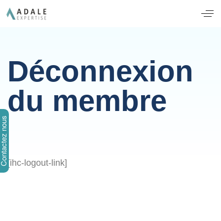
Déconnexion
du membre
ntactez nous
[ihc-logout-link]